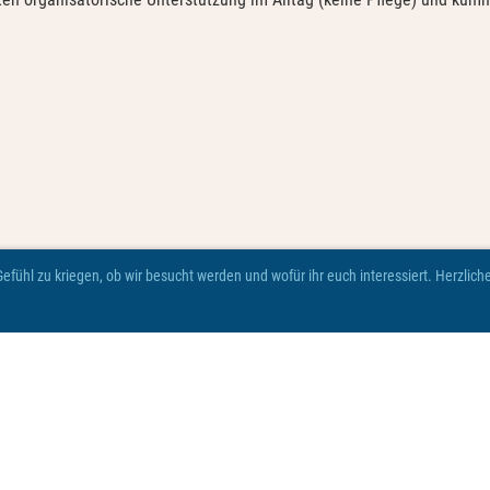
fühl zu kriegen, ob wir besucht werden und wofür ihr euch interessiert. Herzlic
© Viva Robenhausen