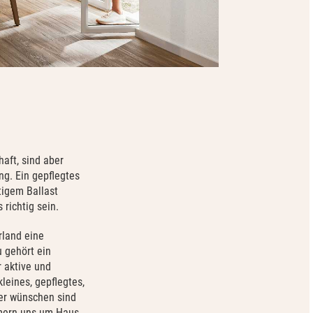
aft, sind aber
ng. Ein gepflegtes
tigem Ballast
richtig sein.
rland eine
 gehört ein
r aktive und
leines, gepflegtes,
er wünschen sind
ümmern uns um Haus