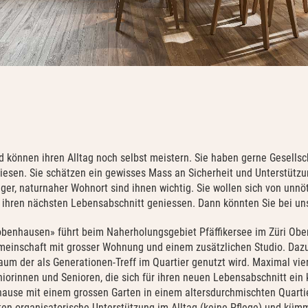
d können ihren Alltag noch selbst meistern. Sie haben gerne Gesellsch
iesen. Sie schätzen ein gewisses Mass an Sicherheit und Unterstützu
ger, naturnaher Wohnort sind ihnen wichtig. Sie wollen sich von unnö
 ihren nächsten Lebensabschnitt geniessen. Dann könnten Sie bei uns 
obenhausen» führt beim Naherholungsgebiet Pfäffikersee im Züri Obe
einschaft mit grosser Wohnung und einem zusätzlichen Studio.
Dazu
aum der als Generationen-Treff im Quartier genutzt wird. Maximal vie
iorinnen und Senioren, die sich für ihren neuen Lebensabschnitt ein k
hause mit einem grossen Garten in einem altersdurchmischten Quarti
ieten organisatorische Unterstützung im Alltag (keine Pflege) und k