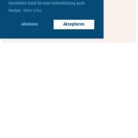
Herzlichen Dank für eure Unterstützung auch
hierbei.
Mehr Infos
Ablehnen
Akzeptieren
© Viva Robenhausen
Impressum
Datenschutz