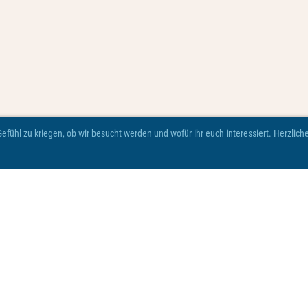
fühl zu kriegen, ob wir besucht werden und wofür ihr euch interessiert. Herzlic
© Viva Robenhausen