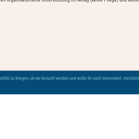
fühl zu kriegen, ob wir besucht werden und wofür ihr euch interessiert. Herzlic
© Viva Robenhausen