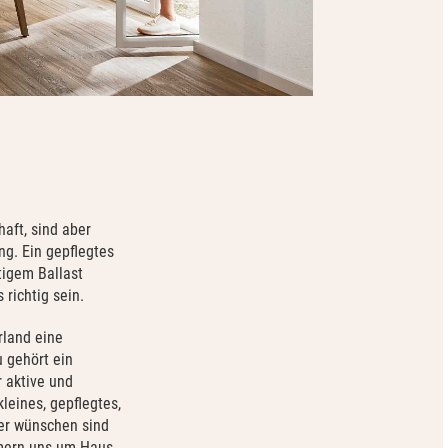
aft, sind aber
ng. Ein gepflegtes
tigem Ballast
richtig sein.
rland eine
 gehört ein
r aktive und
leines, gepflegtes,
er wünschen sind
ümmern uns um Haus