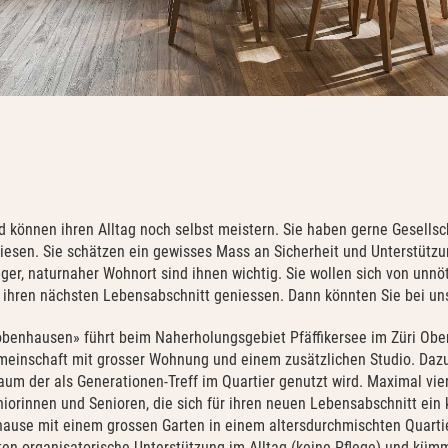
d können ihren Alltag noch selbst meistern. Sie haben gerne Gesellsch
iesen. Sie schätzen ein gewisses Mass an Sicherheit und Unterstützu
ger, naturnaher Wohnort sind ihnen wichtig. Sie wollen sich von unnö
 ihren nächsten Lebensabschnitt geniessen. Dann könnten Sie bei uns 
obenhausen» führt beim Naherholungsgebiet Pfäffikersee im Züri Obe
einschaft mit grosser Wohnung und einem zusätzlichen Studio.
Dazu
aum der als Generationen-Treff im Quartier genutzt wird. Maximal vie
iorinnen und Senioren, die sich für ihren neuen Lebensabschnitt ein k
hause mit einem grossen Garten in einem altersdurchmischten Quarti
ieten organisatorische Unterstützung im Alltag (keine Pflege) und k